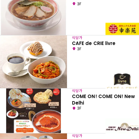
3F
식당가
CAFE de CRIE livre
3F
식당가
COME ON! COME ON! New
Delhi
3F
식당가