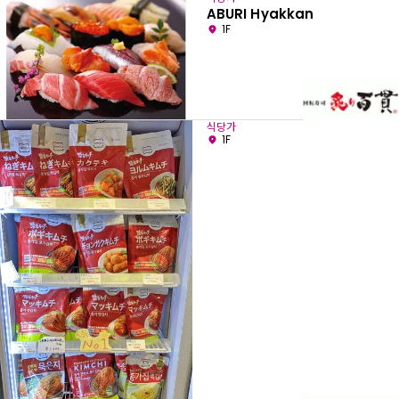
ABURI Hyakkan
1F
식당가
1F