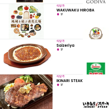
식당가
WAKUWAKU HIROBA
1F
식당가
Saizeriya
1F
식당가
IKINARI STEAK
1F