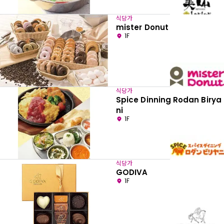
식당가
mister Donut
1F
식당가
Spice Dinning Rodan Birya
ni
1F
식당가
GODIVA
1F