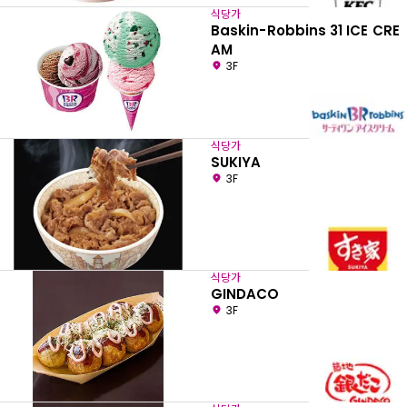
식당가
Baskin-Robbins 31 ICE CRE
AM
3F
식당가
SUKIYA
3F
식당가
GINDACO
3F