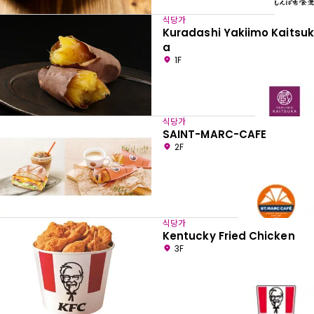
식당가
Kuradashi Yakiimo Kaitsuk
a
1F
식당가
SAINT-MARC-CAFE
2F
식당가
Kentucky Fried Chicken
3F