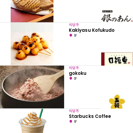
식당가
Kakiyasu Kofukudo
1F
식당가
gokoku
1F
식당가
Starbucks Coffee
1F