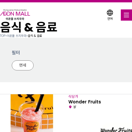
언어
음식 & 음료
음식 & 음료
TOP
>
이온몰 쓰치우라
>
음식 & 음료
매장 & 엔터테인먼트
필터
다양한 매장에서 이용 가능한 쿠폰
면세
서비스 안내
이온몰 소개
식당가
이온몰 검색
Wonder Fruits
1F