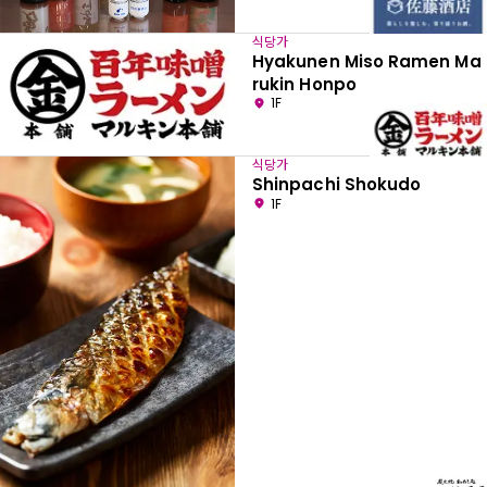
식당가
Hyakunen Miso Ramen Ma
rukin Honpo
1F
식당가
Shinpachi Shokudo
1F