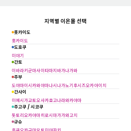
지역별 이온몰 선택
홋카이도
홋카이도
도호쿠
미야기
간토
이바라키
군마
사이타마
지바
가나가와
주부
도야마
이시카와
야마나시
나가노
기후
시즈오카
아이치
간사이
미에
시가
교토
오사카
효고
나라
와카야마
주고쿠 / 시코쿠
돗토리
오카야마
히로시마
가가와
고치
규슈
후쿠오카
구마모토
미야자키