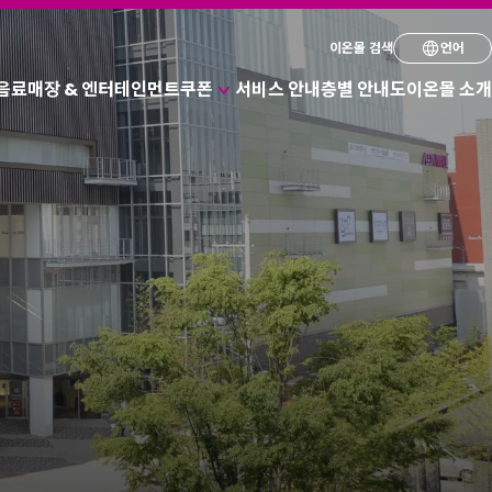
원하는 언어를 선택
이온몰 검색
언어
 음료
매장 & 엔터테인먼트
쿠폰
서비스 안내
층별 안내도
이온몰 소개
English
다양한 매장에서 이용 가능한 쿠폰
简体
할인 쿠폰
繁体
한국