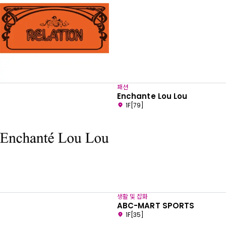
패션
Enchante Lou Lou
1F[79]
생활 및 잡화
ABC-MART SPORTS
1F[35]