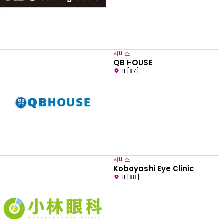
서비스
QB HOUSE
1F[87]
서비스
Kobayashi Eye Clinic
1F[88]