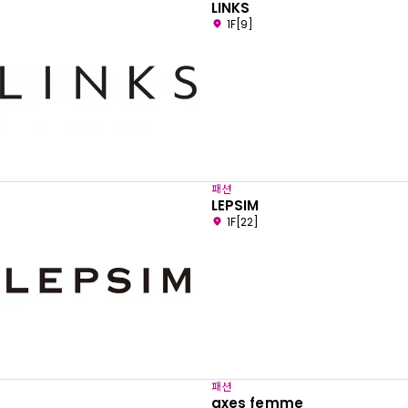
LINKS
1F[9]
패션
LEPSIM
1F[22]
패션
axes femme