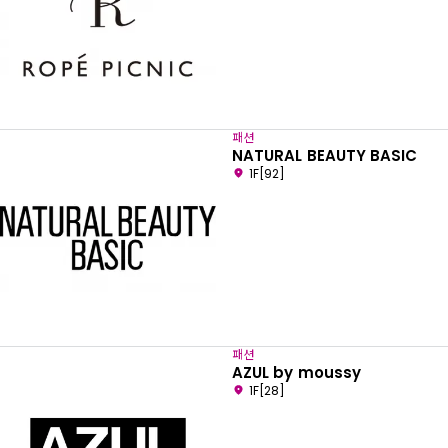
패션
NATURAL BEAUTY BASIC
1F[92]
패션
AZUL by moussy
1F[28]