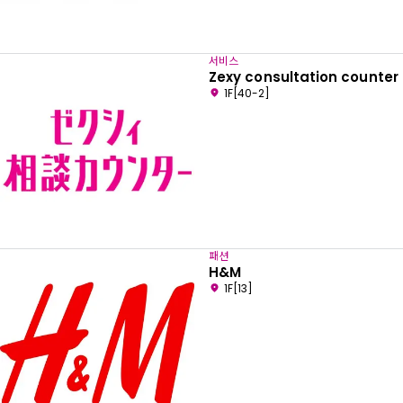
서비스
Zexy consultation counter
1F[40-2]
패션
H&M
1F[13]