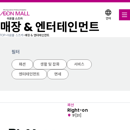
언어
매장 & 엔터테인먼트
음식 & 음료
TOP
>
이온몰 스즈카
>
매장 & 엔터테인먼트
매장 & 엔터테인먼트
필터
다양한 매장에서 이용 가능한 쿠폰
패션
생활 및 잡화
서비스
서비스 안내
엔터테인먼트
면세
이온몰 소개
이온몰 검색
패션
Right-on
1F[31]