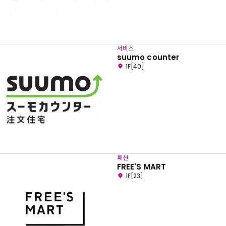
서비스
suumo counter
1F[40]
패션
FREE'S MART
1F[23]