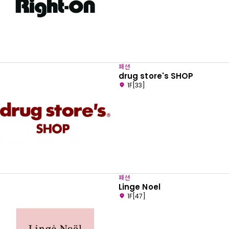
패션
drug store's SHOP
1F[33]
패션
Linge Noel
1F[47]