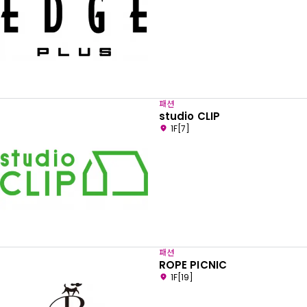
패션
studio CLIP
1F[7]
패션
ROPE PICNIC
1F[19]