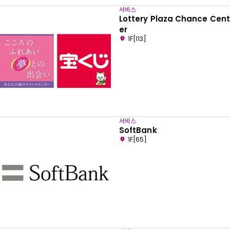
서비스
Lottery Plaza Chance Cent
er
1F[113]
서비스
SoftBank
1F[65]