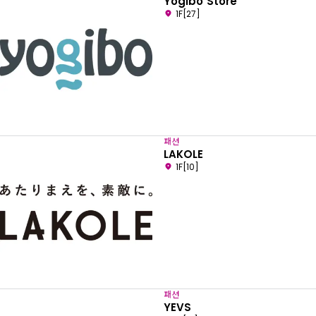
Yogibo Store
1F[27]
패션
LAKOLE
1F[10]
패션
YEVS