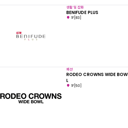
생활 및 잡화
BENIFUDE PLUS
1F[83]
패션
RODEO CROWNS WIDE BOW
L
1F[50]