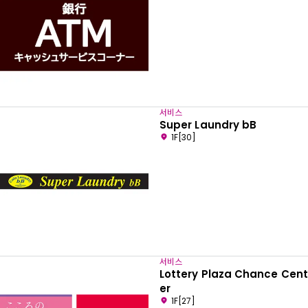
서비스
Super Laundry bB
1F[30]
서비스
Lottery Plaza Chance Cent
er
1F[27]