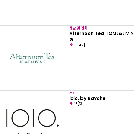
생활 및 잡화
Afternoon Tea HOME&LIVIN
G
1F[47]
서비스
lolo. by Rayche
1F[13]