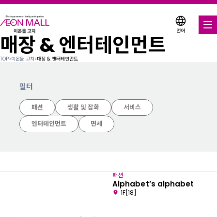
언어
매장 & 엔터테인먼트
음식 & 음료
TOP
>
이온몰 고치
>
매장 & 엔터테인먼트
매장 & 엔터테인먼트
필터
다양한 매장에서 이용 가능한 쿠폰
패션
생활 및 잡화
서비스
서비스 안내
엔터테인먼트
면세
이온몰 소개
이온몰 검색
패션
Alphabet’s alphabet
1F[18]