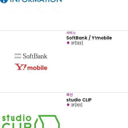
서비스
SoftBank / Y!mobile
2F[122]
패션
studio CLIP
2F[101]