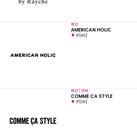
패션
AMERICAN HOLIC
1F[40]
패션 / 면세
COMME CA STYLE
1F[39]