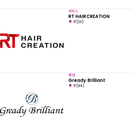
서비스
RT HAIRCREATION
1F[23]
패션
Gready Brilliant
1F[44]