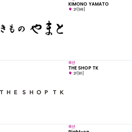
KIMONO YAMATO
2F[98]
패션
THE SHOP TK
2F[81]
패션
Right-on