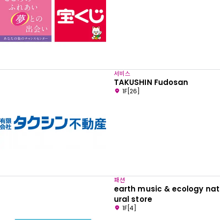
서비스
TAKUSHIN Fudosan
1F[26]
패션
earth music & ecology nat
ural store
1F[4]