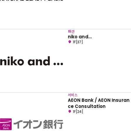
패션
niko and...
1F[37]
서비스
AEON Bank / AEON Insuran
ce Consultation
1F[24]