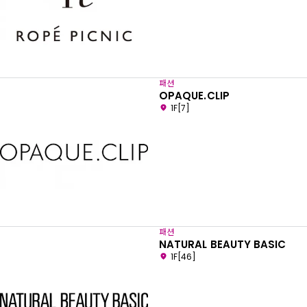
패션
OPAQUE.CLIP
1F[7]
패션
NATURAL BEAUTY BASIC
1F[46]