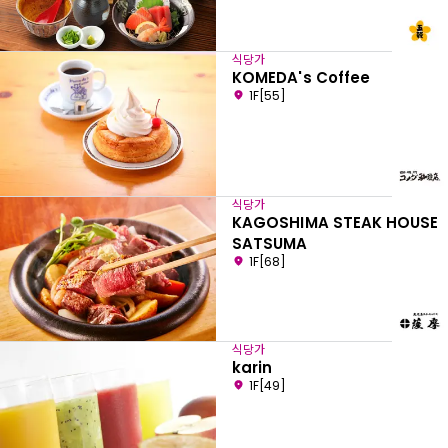
식당가
KOMEDA's Coffee
1F[55]
식당가
KAGOSHIMA STEAK HOUSE
SATSUMA
1F[68]
식당가
karin
1F[49]