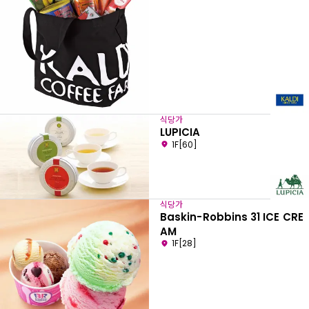
식당가
LUPICIA
1F[60]
식당가
Baskin-Robbins 31 ICE CRE
AM
1F[28]