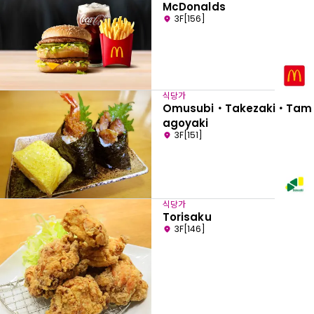
McDonalds
3F[156]
식당가
Omusubi・Takezaki・Tam
agoyaki
3F[151]
식당가
Torisaku
3F[146]