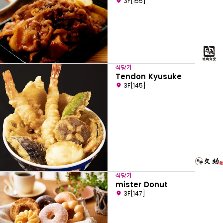
3F[155]
식당가
Tendon Kyusuke
3F[145]
식당가
mister Donut
3F[147]