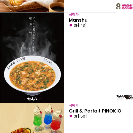
식당가
Manshu
3F[143]
식당가
Grill & Parfait PINOKIO
3F[150]