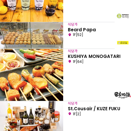
식당가
Beard Papa
1F[52]
식당가
KUSHIYA MONOGATARI
1F[64]
식당가
St.Cousair / KUZE FUKU
1F[2]