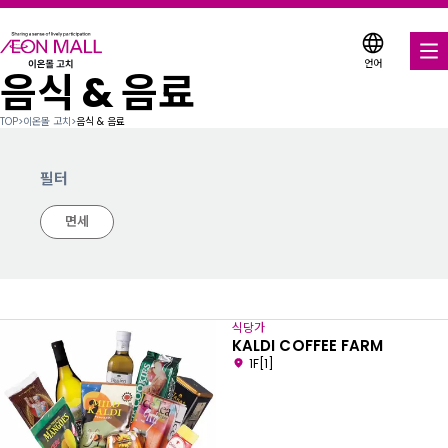
언어
음식 & 음료
음식 & 음료
TOP
>
이온몰 고치
>
음식 & 음료
매장 & 엔터테인먼트
필터
다양한 매장에서 이용 가능한 쿠폰
면세
서비스 안내
이온몰 소개
식당가
이온몰 검색
KALDI COFFEE FARM
1F[1]