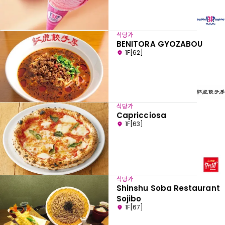
식당가
BENITORA GYOZABOU
1F[62]
식당가
Capricciosa
1F[63]
식당가
Shinshu Soba Restaurant
Sojibo
1F[67]