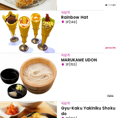
식당가
Rainbow Hat
3F[149]
식당가
MARUKAME UDON
3F[153]
식당가
Gyu-Kaku Yakiniku Shoku
do