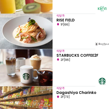
식당가
RISE FIELD
1F[66]
식당가
STARBUCKS COFFEE2F
2F[96]
식당가
Dagashiya Charinko
2F[73]