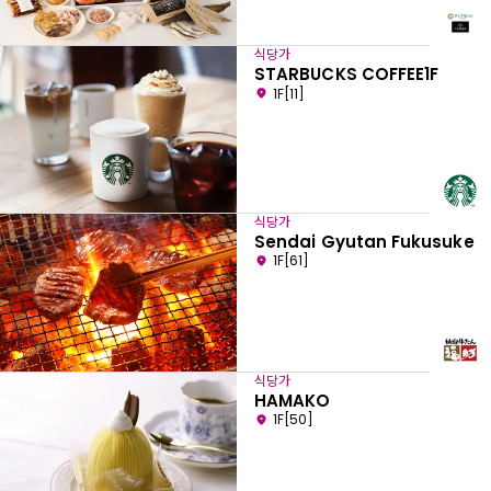
식당가
STARBUCKS COFFEE1F
1F[11]
식당가
Sendai Gyutan Fukusuke
1F[61]
식당가
HAMAKO
1F[50]