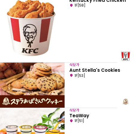
Kentucky Fried Chicken
1F[58]
식당가
Aunt Stella's Cookies
1F[53]
식당가
TeaWay
1F[51]