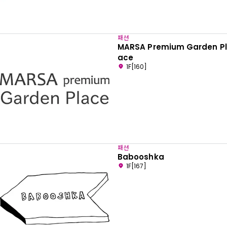
패션
MARSA Premium Garden Pl
ace
1F[160]
패션
Babooshka
1F[167]