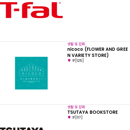
생활 및 잡화
nicoco (FLOWER AND GREE
N VARIETY STORE)
1F[125]
생활 및 잡화
TSUTAYA BOOKSTORE
1F[117]