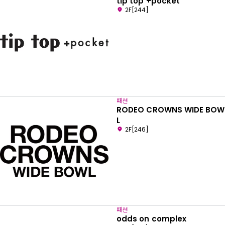
tip top +pocket
2F[244]
패션
RODEO CROWNS WIDE BOW
L
2F[246]
패션
odds on complex