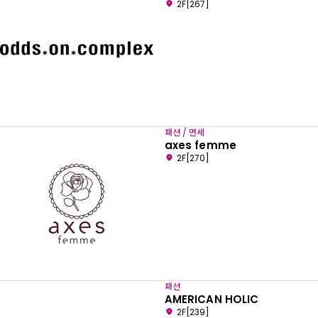
2F[267]
패션 / 면세
axes femme
2F[270]
패션
AMERICAN HOLIC
2F[239]