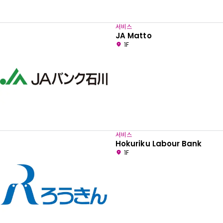
서비스
JA Matto
1F
서비스
Hokuriku Labour Bank
1F