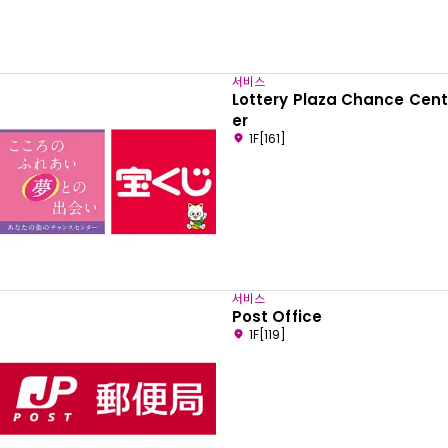
서비스
Lottery Plaza Chance Cent
er
1F[161]
서비스
Post Office
1F[119]