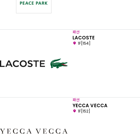
패션
LACOSTE
1F[154]
패션
YECCA VECCA
1F[152]