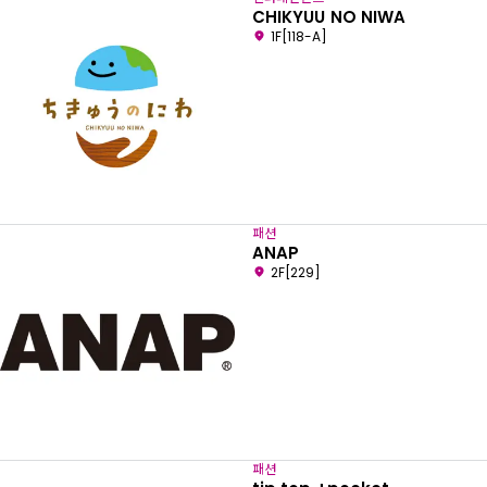
CHIKYUU NO NIWA
1F[118-A]
패션
ANAP
2F[229]
패션