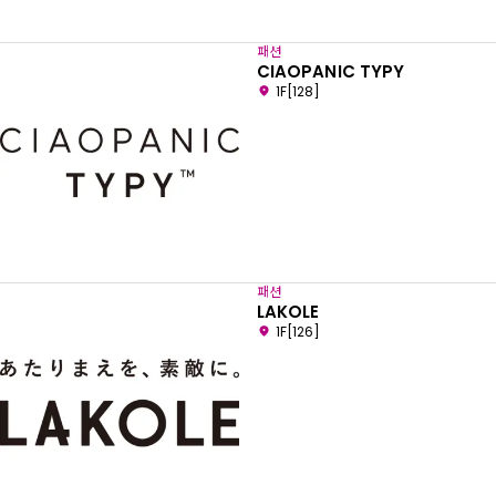
패션
CIAOPANIC TYPY
1F[128]
패션
LAKOLE
1F[126]