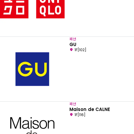
패션
GU
1F[102]
패션
Maison de CALNE
1F[116]