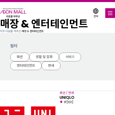
언어
매장 & 엔터테인먼트
음식 & 음료
TOP
>
이온몰 하쿠산
>
매장 & 엔터테인먼트
매장 & 엔터테인먼트
필터
다양한 매장에서 이용 가능한 쿠폰
패션
생활 및 잡화
서비스
서비스 안내
엔터테인먼트
면세
층별 안내도
이온몰 소개
패션 / 면세
UNIQLO
이온몰 검색
1F[101]