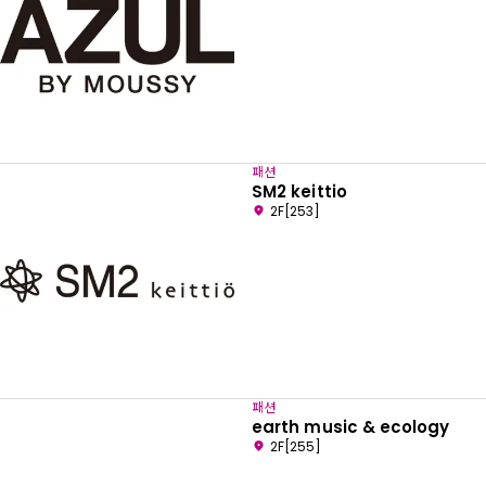
패션
SM2 keittio
2F[253]
패션
earth music & ecology
2F[255]