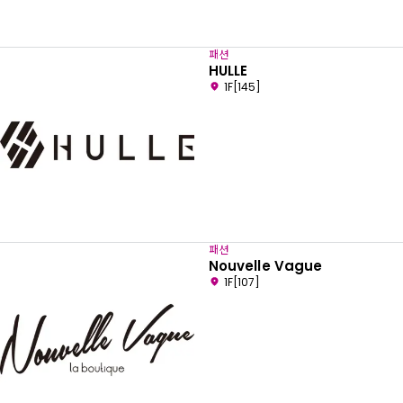
패션
HULLE
1F[145]
패션
Nouvelle Vague
1F[107]