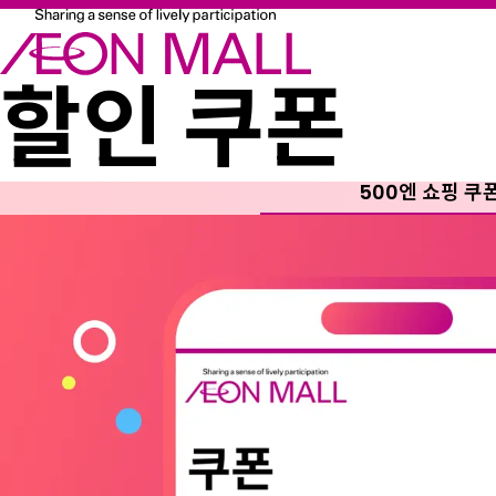
할인 쿠폰
500엔 쇼핑 쿠