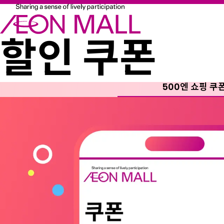
할인 쿠폰
500엔 쇼핑 쿠