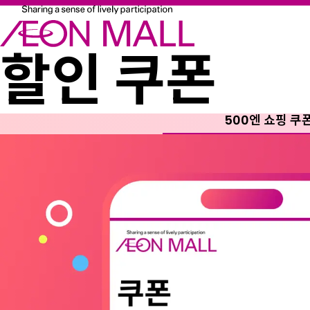
할인 쿠폰
500엔 쇼핑 쿠