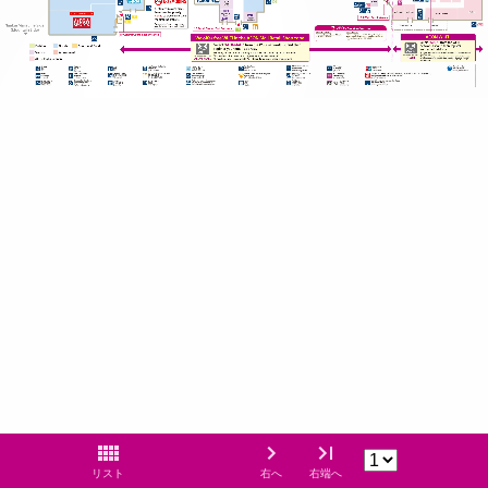
リスト
右へ
右端へ